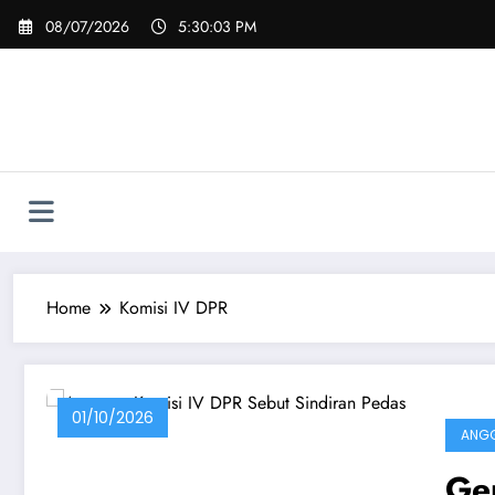
Skip
08/07/2026
5:30:03 PM
to
content
Home
Komisi IV DPR
01/10/2026
ANGG
Ge