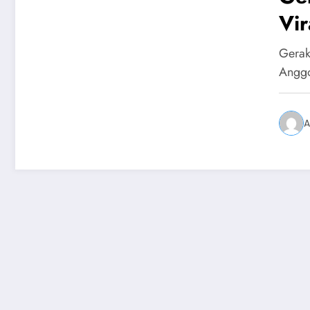
Vir
Seb
Gerak
Anggo
A