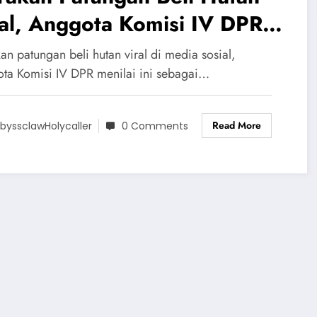
al, Anggota Komisi IV DPR
ut Sindiran Pedas
an patungan beli hutan viral di media sosial,
ta Komisi IV DPR menilai ini sebagai…
Read More
byssclawHolycaller
0 Comments